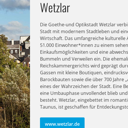
Wetzlar
Die Goethe-und Optikstadt Wetzlar verbi
Stadt mit modernem Stadtleben und ein
Wirtschaft. Das umfangreiche kulturelle
51.000 Einwohner*innen zu einem sehens
Einkaufsmöglichkeiten und eine abwech
Bummeln und Verweilen ein. Die ehemali
Reichskammergerichts wird geprägt durch
Gassen mit kleine Boutiquen, eindrucks
Barockbauten sowie die über 700 Jahre „
eines der Wahrzeichen der Stadt. Eine B
eine Umbauphase unvollendet blieb und
besteht. Wetzlar, eingebettet im romant
Taunus, ist geschaffen für Entdeckungst
www.wetzlar.de